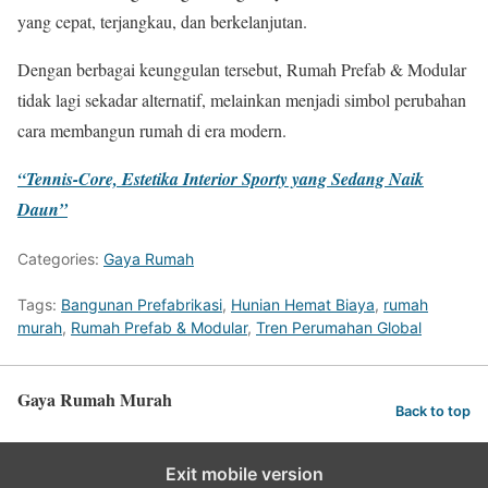
yang cepat, terjangkau, dan berkelanjutan.
Dengan berbagai keunggulan tersebut, Rumah Prefab & Modular
tidak lagi sekadar alternatif, melainkan menjadi simbol perubahan
cara membangun rumah di era modern.
“Tennis-Core, Estetika Interior Sporty yang Sedang Naik
Daun”
Categories:
Gaya Rumah
Tags:
Bangunan Prefabrikasi
,
Hunian Hemat Biaya
,
rumah
murah
,
Rumah Prefab & Modular
,
Tren Perumahan Global
Gaya Rumah Murah
Back to top
Exit mobile version