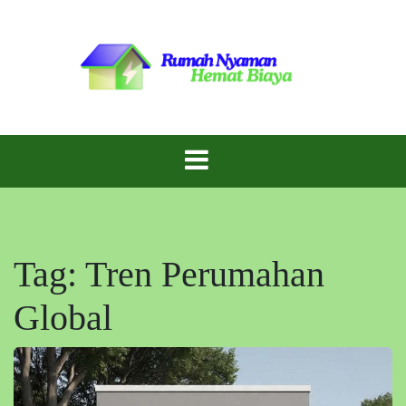
Skip
to
content
Inspirasi Rumah Cantik dengan Biaya Hemat!
Gaya Rumah
Murah
Tag:
Tren Perumahan
Global