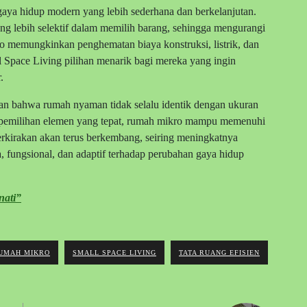
gaya hidup modern yang lebih sederhana dan berkelanjutan.
ng lebih selektif dalam memilih barang, sehingga mengurangi
ro memungkinkan penghematan biaya konstruksi, listrik, dan
 Space Living pilihan menarik bagi mereka yang ingin
.
an bahwa rumah nyaman tidak selalu identik dengan ukuran
dan pemilihan elemen yang tepat, rumah mikro mampu memenuhi
perkirakan akan terus berkembang, seiring meningkatnya
 fungsional, dan adaptif terhadap perubahan gaya hidup
nati”
UMAH MIKRO
SMALL SPACE LIVING
TATA RUANG EFISIEN