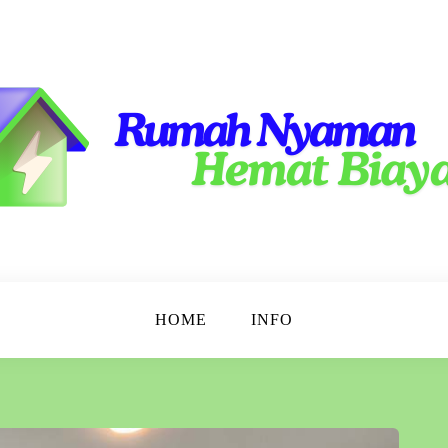
emat!
 Murah
HOME
INFO