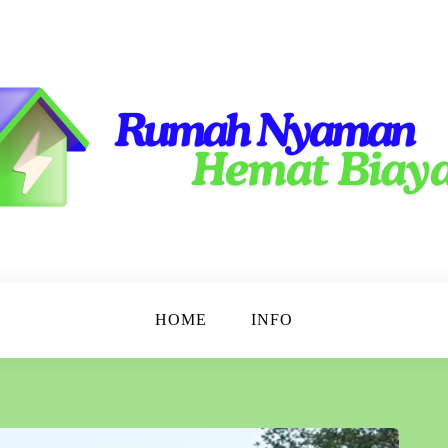
emat!
 Murah
HOME
INFO