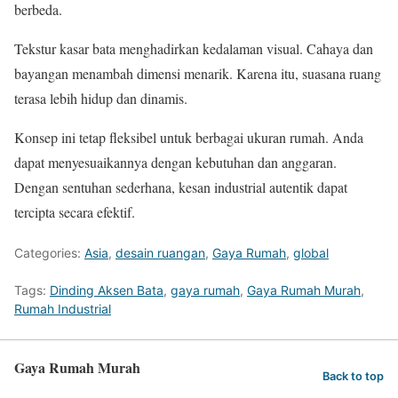
berbeda.
Tekstur kasar bata menghadirkan kedalaman visual. Cahaya dan
bayangan menambah dimensi menarik. Karena itu, suasana ruang
terasa lebih hidup dan dinamis.
Konsep ini tetap fleksibel untuk berbagai ukuran rumah. Anda
dapat menyesuaikannya dengan kebutuhan dan anggaran.
Dengan sentuhan sederhana, kesan industrial autentik dapat
tercipta secara efektif.
Categories:
Asia
,
desain ruangan
,
Gaya Rumah
,
global
Tags:
Dinding Aksen Bata
,
gaya rumah
,
Gaya Rumah Murah
,
Rumah Industrial
Gaya Rumah Murah
Back to top