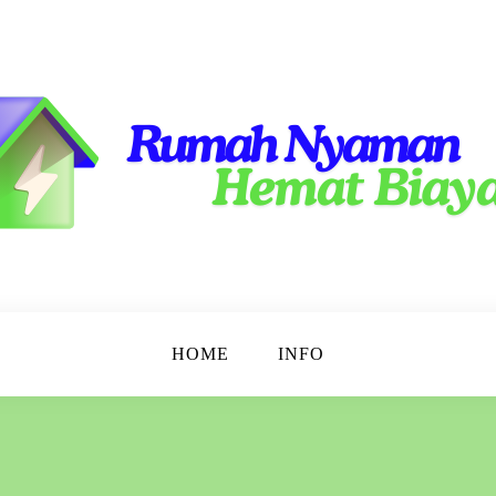
emat!
 Murah
HOME
INFO