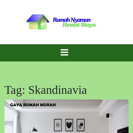
Skip
to
content
Inspirasi Rumah Cantik dengan Biaya Hemat!
Gaya Rumah
Murah
Tag:
Skandinavia