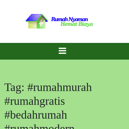
Skip
to
content
Inspirasi Rumah Cantik dengan Biaya Hemat!
Gaya Rumah
Murah
Tag:
#rumahmurah
#rumahgratis
#bedahrumah
#rumahmodern