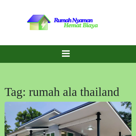
Skip
to
content
Inspirasi Rumah Cantik dengan Biaya Hemat!
Gaya Rumah
Murah
Tag:
rumah ala thailand