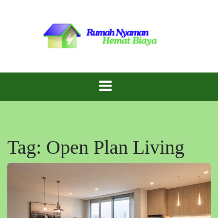
Skip
to
content
Inspirasi Rumah Cantik dengan Biaya Hemat!
Gaya Rumah
Murah
Tag:
Open Plan Living