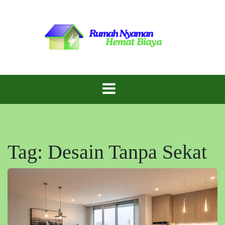
Skip
to
content
Inspirasi Rumah Cantik dengan Biaya Hemat!
Gaya Rumah
Murah
Tag:
Desain Tanpa Sekat