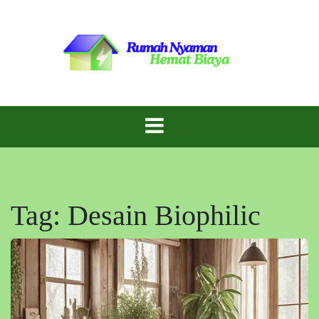
Skip
to
content
Inspirasi Rumah Cantik dengan Biaya Hemat!
Gaya Rumah
Murah
Tag:
Desain Biophilic